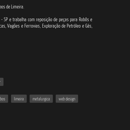
bos de Limeira.
a - SP e trabalha com reposição de peças para Robôs e
cas, Vagões e Ferrovias, Exploração de Petróleo e Gás,
r
abos
limeira
metalurgica
web design